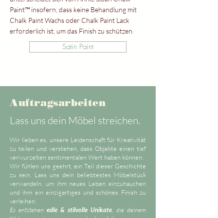
Paint™ insofern, dass keine Behandlung mit
Chalk Paint Wachs oder Chalk Paint Lack
erforderlich ist, um das Finish zu schützen.
Satin Paint
Auftragsarbeiten
Lass uns dein Möbel streichen.
Wir lieben es, unsere Leidenschaft für Kreativität
zu teilen und verstehen, dass Objekte einen tief
verwurzelten sentimentalen Wert haben können.
Wir fühlen uns geehrt, ein Teil dieser Geschichte
zu sein. Lass uns dein beliebtestes Möbelstück
verwandeln, um ihm neues Leben einzuhauchen
und ihm ein einzigartiges und schönes Finish zu
verleihen.
Es entstehen
edle & stilvolle Unikate
, die deinem