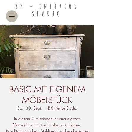
BK - INTERIOR
STUDIO
BASIC MIT EIGENEM
MÖBELSTÜCK
Sa., 30. Sept.
  |  
BK-Interior Studio
In diesem Kurs bringen ihr euer eigenes
Möbelstück mit (Kleinmöbel z.B. Hocker,
Nachtschränkchen, Stuhl) und wir bearbeiten es