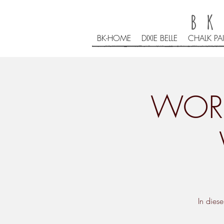
BK
BK-HOME
DIXIE BELLE
CHALK PA
WORK
In dies