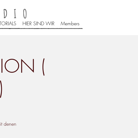
UDIO
TORIALS
HIER SIND WIR
Members
ION (
)
it denen