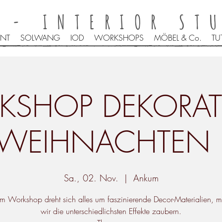
 - INTERIOR ST
INT
SOLWANG
IOD
WORKSHOPS
MÖBEL & Co.
TU
SHOP DEKORAT
WEIHNACHTEN 
Sa., 02. Nov.
  |  
Ankum
em Workshop dreht sich alles um faszinierende Decor-Materialien, m
wir die unterschiedlichsten Effekte zaubern.